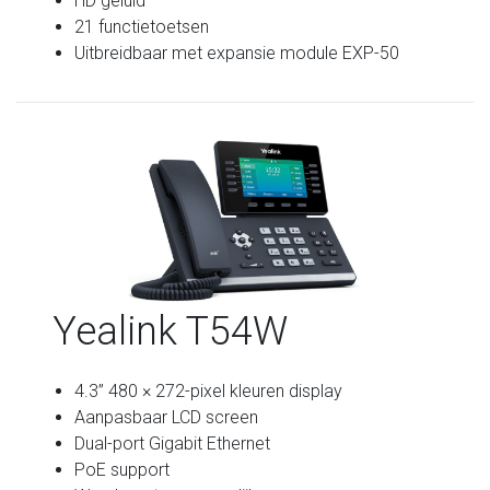
HD geluid
21 functietoetsen
Uitbreidbaar met expansie module EXP-50
Yealink T54W
4.3” 480 × 272-pixel kleuren display
Aanpasbaar LCD screen
Dual-port Gigabit Ethernet
PoE support